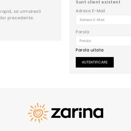
Sunt client existent
Adresa E-Mail
rapid, sa urmaresti
ilor precedente.
Parola
Parola uitata