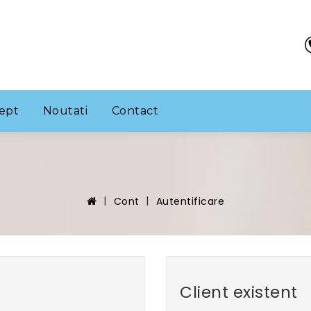
ept
Noutati
Contact
Cont
Autentificare
Client existent