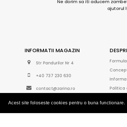
Ne dorim sa iti aducem zambetu
ajutorul
INFORMATII MAGAZIN
DESPR
Formula
Str Pandurilor Nr 4
Concep
+40 737 230 630
Informaț
Politica
contact@zarina.ro
Termeni 
Acest site foloseste cookies pentru o buna functionare.
Copyright © 2019 Zarina. Toate drepturile reze