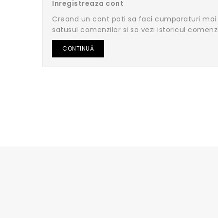
Inregistreaza cont
Creand un cont poti sa faci cumparaturi mai 
satusul comenzilor si sa vezi istoricul comenz
CONTINUĂ