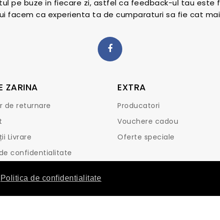
l pe buze in fiecare zi, astfel ca feedback-ul tau este 
 lui facem ca experienta ta de cumparaturi sa fie cat mai
E ZARINA
EXTRA
r de returnare
Producatori
t
Vouchere cadou
ii Livrare
Oferte speciale
 de confidentialitate
si conditii
Politica de confidentialitate
rvate. Designed & Developed by
Happy Advertising